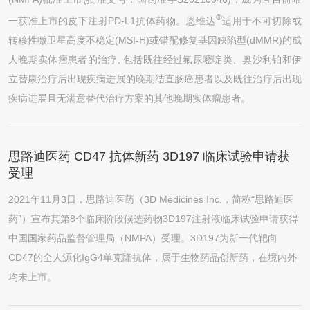
(NMPA)批准上市(批准文号：国药准字S20210046)，成为且目前唯
®
一获准上市的皮下注射PD-L1抗体药物。恩维达
适用于不可切除或
转移性微卫星高度不稳定(MSI-H)或错配修复基因缺陷型(dMMR)的成
人晚期实体瘤患者的治疗, 包括既往经过氟尿嘧啶类、奥沙利铂和伊
立替康治疗后出现疾病进展的晚期结直肠癌患者以及既往治疗后出现
疾病进展且无满意替代治疗方案的其他晚期实体瘤患者。
思路迪医药 CD47 抗体新药 3D197 临床试验申请获
受理
2021年11月3日，思路迪医药（3D Medicines Inc.，简称“思路迪医
药”）宣布其第8个临床阶段候选药物3D197注射液临床试验申请获得
中国国家药品监督管理局（NMPA）受理。3D197为新一代靶向
CD47的全人源化IgG4单克隆抗体，属于生物药品创新药，在境内外
均未上市。