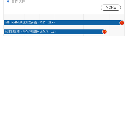
合作伙伴
MORE
MSI-H/dMMR晚期实体瘤（单药、2L+）
晚期胆道癌（与化疗联用对比化疗、1L)
非小细胞肺癌（辅助/新辅助治疗、1L）
晚期胃癌及胃食管交界处癌（与化疗药联用、1L）
TMB-H晚期癌症（单药，2L+）
子宫内膜癌（单药、与lenvatinib联用、2L+）
肝癌、結直腸癌、非小细胞肺癌（与BD0801联用）
微卫星稳定CRC（与cetuximab联用+/-Fruquintinib，经标准治
疗失败）
dMMR晚期实体瘤（单药、2L+）
临床前
IND
I期
II期
Ⅲ期
递交
上市
3D1015