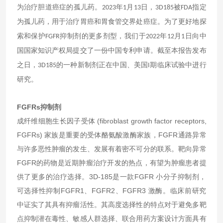
为治疗胆道癌症的孤儿药。
年
月
日，
被
指定
2023
1
13
3D185
FDA
为孤儿药，用于治疗胃癌和胃食管交界处癌症。为了更好地探
索和保护
抑制剂的更多剂型，我们于
年
月
日向中
FGFR
2022
12
1
国国家知识产权局提交了一份中国专利申请。截至本报告发布
之日，
的一种新制剂正在中国、美国
期临床试验中进行
3D185
I
研究。
FGFRs抑制剂
成纤维细胞生长因子受体 (fibroblast growth factor receptors,
FGFRs) 家族是重要的受体酪氨酸激酶家族，FGFR通路异常
与许多恶性肿瘤的发生、发展有着密不可分的联系。靶向异常
FGFR的药物是近期肿瘤治疗开发的热点，有望为肿瘤患者提
供了更多的治疗选择。3D-185是一款FGFR 小分子抑制剂，
可选择性抑制FGFR1、FGFR2、FGFR3 激酶。临床前研究
中证实了其具有抑瘤活性。其高度选择性的特点对于避免多靶
点抑制潜在毒性、敏感人群选择、联合用药方案设计方面具有