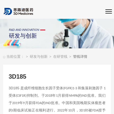
R&D AND INNOVATION
研发与创新
>
>
>
当前位置：
研发与创新
在研管线
管线详情
3D185
是成纤维细胞生长因子受体
和集落刺激因子
3D185
(FGFR)1-3
1
受体
抑制剂。于
年
月获得
的
批准。我们
(CSF1R)
2018
1
NMPA
IND
于
年
月获得
的
批准。
中国和美国晚期实体瘤患者
2019
9
FDA
IND
的
期临床试验正在顺利进行。
年
月，
被
授予
I
2022
10
3D185
FDA